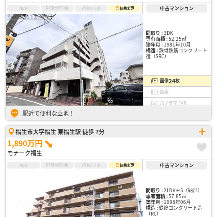
中古マンション
NEW
現地見学会
おすすめ
価格変更
間取り :
3DK
専有面積 :
52.25㎡
築年月 :
1981年10月
構造 :
鉄骨鉄筋コンクリート
造（SRC）
24
画像
枚
動画
パノラマ / VR
駅近で便利な立地！
福生市大字福生 東福生駅 徒歩 7分
1,890万円
モナーク福生
中古マンション
NEW
現地見学会
おすすめ
価格変更
間取り :
2LDK＋S（納戸）
専有面積 :
57.85㎡
築年月 :
1998年06月
構造 :
鉄筋コンクリート造
（RC）