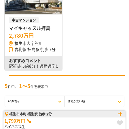
中古マンション
マイキャッスル拝島
2,780万円
福生市大字熊川
青梅線 拝島駅 徒歩 7分
おすすめコメント
駅近徒歩約8分！通勤通学に便利なマンションです◎
5
1〜5
件中、
件を表示中
福生市本町 福生駅 徒歩 2分
1,799万円
ハイネス福生