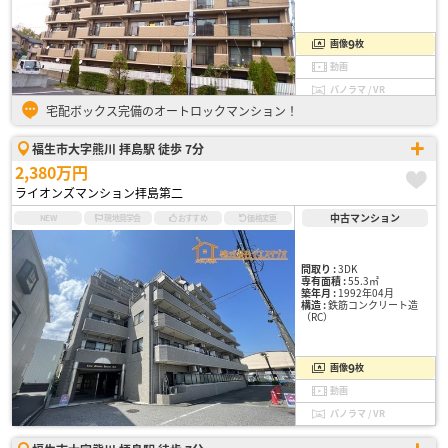
9
画像
枚
動画
パノラマ / VR
宅配ボックス完備のオートロックマンション！
福生市大字熊川 拝島駅 徒歩 7分
2,380万円
ライオンズマンション拝島第二
中古マンション
NEW
現地見学会
おすすめ
価格変更
間取り :
3DK
専有面積 :
55.3㎡
築年月 :
1992年04月
構造 :
鉄筋コンクリート造
（RC）
9
画像
枚
動画
パノラマ / VR