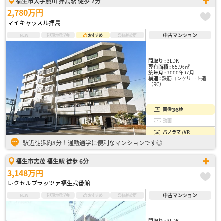
福生市大字熊川 拝島駅 徒歩 7分
2,780万円
マイキャッスル拝島
中古マンション
NEW
現地見学会
おすすめ
価格変更
間取り :
3LDK
専有面積 :
65.96㎡
築年月 :
2000年07月
構造 :
鉄筋コンクリート造
（RC）
36
画像
枚
動画
パノラマ / VR
駅近徒歩約8分！通勤通学に便利なマンションです◎
福生市志茂 福生駅 徒歩 6分
3,148万円
レクセルプラッツァ福生弐番館
中古マンション
NEW
現地見学会
おすすめ
価格変更
間取り :
3LDK