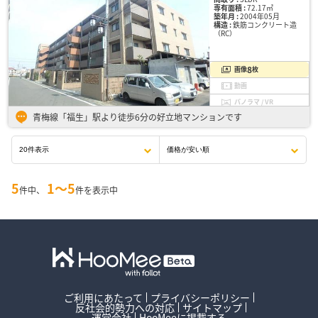
専有面積 :
72.17㎡
築年月 :
2004年05月
構造 :
鉄筋コンクリート造
（RC）
8
画像
枚
動画
パノラマ / VR
青梅線「福生」駅より徒歩6分の好立地マンションです
5
1〜5
件中、
件を表示中
ご利用にあたって
プライバシーポリシー
反社会的勢力への対応
サイトマップ
運営会社
HooMeeに掲載する