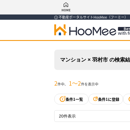
HOME
不動産ポータルサイトHooMee（フーミー
マンション × 羽村市 の検索
2
1〜2
件中、
件を表示中
条件1一覧
条件1に登録