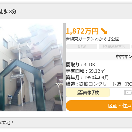
徒歩 8分
1,872万円
青梅東ガーデンわかぐさ公園
NEW
現地見学会
中古マ
間取り :
3LDK
専有面積 :
69.12㎡
築年月 :
1990年04月
構造 :
鉄筋コンクリート造（R
7
画像
枚
区画・住戸
な立地！