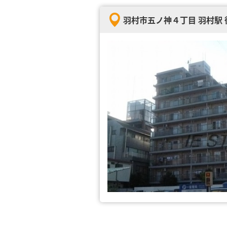
羽村市五ノ神４丁目 羽村駅 