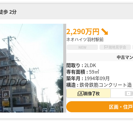
徒歩 2分
2,290万円
ネオハイツ羽村駅前
NEW
現地見学会
中古マ
間取り :
2LDK
専有面積 :
59㎡
築年月 :
1994年09月
構造 :
鉄骨鉄筋コンクリート造（
7
画像
枚
区画・住戸