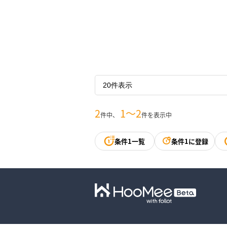
2
1〜2
件中、
件を表示中
条件1一覧
条件1に登録