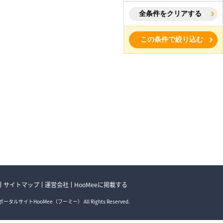
全条件をクリアする
この条件で絞り込む
サイトマップ
運営会社
HooMeeに掲載する
ータルサイトHooMee（フーミー） All Rights Reserved.