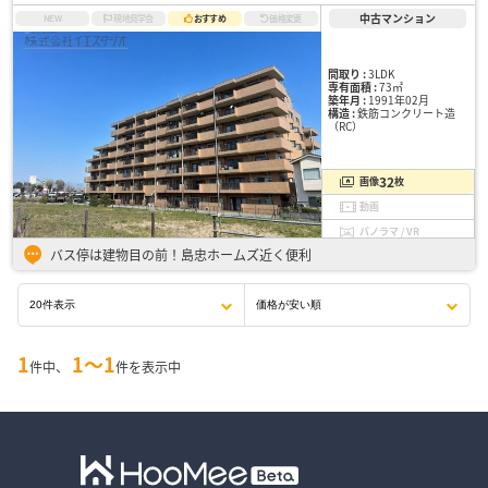
中古マンション
NEW
現地見学会
おすすめ
価格変更
間取り :
3LDK
専有面積 :
73㎡
築年月 :
1991年02月
構造 :
鉄筋コンクリート造
（RC）
32
画像
枚
動画
パノラマ / VR
バス停は建物目の前！島忠ホームズ近く便利
1
1〜1
件中、
件を表示中