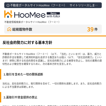
不動産ポータルサイトHooMee（フーミー） サイトリリースしました！
不動産情報検索ポータルサイトHooMee（フーミー）
39
総掲載物件数
件
反社会的勢力に対する基本方針
不動産ポータルサイトHooMee（フーミー）（以下、「当社」といいます）は、暴力、威力と
詐欺的手法を駆使して経済的利益を追求する集団または個人（以下、「反社会的勢力」といい
ます）排除に関する社会的責任を認識し、反社会的勢力による被害を防止し、当社の業務の適
切性および健全性を確保するために、次の基本方針を宣言します。
1.取引を含めた一切の関係遮断
当社は、反社会的勢力と、取引関係を含めて、一切の関係を遮断します。また、反社会的勢力
による不当要求は拒絶します。
2.裏取引や資金提供の禁止