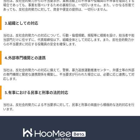
当社は、反社会的勢力からの不当要求が、業務活動上の不祥事や役職員の不祥事を理由とする
場合であっても、事案を隠ぺいするための裏取引は、一切行いません。また、いかなる形態で
あっても、反社会的勢力に対して、資金や便宜の提供は、一切行いません。
3.組織としての対応
当社は、反社会的勢力への対応について、行動・倫理規範、規程等に根拠を設け、担当者や担
当部門だけに任せずに、代表取締役以下、組織全体として対応します。また、反社会的勢力か
らの不当要求に対応する役職員の安全を確保します。
4.外部専門機関との連携
当社は、反社会的勢力への対応に備えて、警察、暴力追放運動推進センター、弁護士等の外部
の専門機関と緊密な連携関係を構築し、不当要求が行われた場合には、必要に応じ連携して対
応します。
5.有事における民事と刑事の法的対応
当社は、反社会的勢力による不当要求に対して、民事と刑事の両面から積極的な法的対応を行
います。