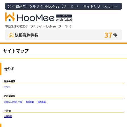
不動産ポータルサイトHooMee（フーミー） サイトリリースしました！
不動産情報検索ポータルサイトHooMee（フーミー）
37
総掲載物件数
件
サイトマップ
借りる
物件の種類
すべて
ご利用履歴
お気に入り物件一覧
閲覧履歴
検索履歴
その他
会員登録