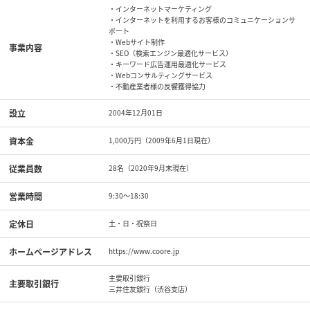
・インターネットマーケティング
・インターネットを利用するお客様のコミュニケーションサ
ポート
・Webサイト制作
事業内容
・SEO（検索エンジン最適化サービス）
・キーワード広告運用最適化サービス
・Webコンサルティングサービス
・不動産業者様の反響獲得協力
設立
2004年12月01日
資本金
1,000万円（2009年6月1日現在）
従業員数
28名（2020年9月末現在）
営業時間
9:30～18:30
定休日
土・日・祝祭日
ホームページアドレス
https://www.coore.jp
主要取引銀行
主要取引銀行
三井住友銀行（渋谷支店）