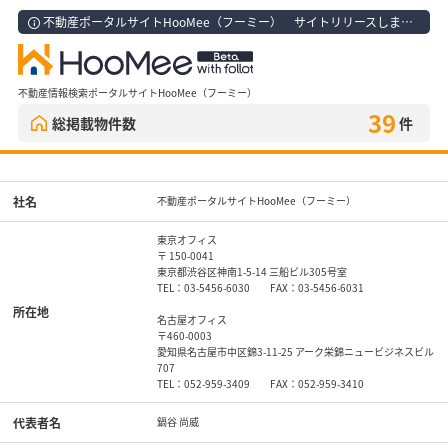
不動産ポータルサイトHooMee（フーミー） サイトリリースしました！
不動産情報検索ポータルサイトHooMee（フーミー）
39
総掲載物件数
件
社名
不動産ポータルサイトHooMee（フーミー）
東京オフィス
〒 150-0041
東京都渋谷区神南1-5-14 三船ビル305号室
TEL：03-5456-6030 FAX：03-5456-6031
所在地
名古屋オフィス
〒460-0003
愛知県名古屋市中区錦3-11-25 アーク栄錦ニュービジネスビル
707
TEL：052-959-3409 FAX：052-959-3410
代表者名
鍋谷 尚威