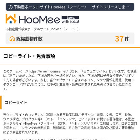
不動産ポータルサイトHooMee（フーミー） サイトリリースしました！
不動産情報検索ポータルサイトHooMee（フーミー）
37
総掲載物件数
件
コピーライト・免責事項
このホームページ https://www.hoomee.net/（以下、「当ウェブサイト」といいます）を快適
にご利用いただくため、下記内容をご一読ください。また、下記内容は予告なく変更させてい
ただく場合がございます。なお、当ウェブサイトに含まれるコンテンツや情報を閲覧・使用・
ダウンロードされた場合には、以下の記載事項・条件に同意されたものとさせていただきま
す。
コピーライト
当ウェブサイトのコンテンツ（掲載される不動産情報、デザイン、図画、文書、音声、映像、
ウェブ構造、プログラム等）（以下、「コンテンツ」といいます）に関する著作権は、不動産
ポータルサイトHooMee（フーミー）（以下、「当社」といいます）に帰属します。目的の如何
を問わず、コンテンツの無断複製、無断転載、その他二次利用行為は国内及び国外の著作権法
により禁止されています。