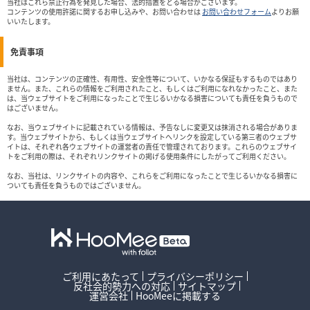
当社はこれら禁止行為を発見した場合、法的措置をとる場合がございます。
コンテンツの使用許諾に関するお申し込みや、お問い合わせは
お問い合わせフォーム
よりお願
いいたします。
免責事項
当社は、コンテンツの正確性、有用性、安全性等について、いかなる保証もするものではあり
ません。また、これらの情報をご利用されたこと、もしくはご利用になれなかったこと、また
は、当ウェブサイトをご利用になったことで生じるいかなる損害についても責任を負うもので
はございません。
なお、当ウェブサイトに記載されている情報は、予告なしに変更又は抹消される場合がありま
す。当ウェブサイトから、もしくは当ウェブサイトへリンクを設定している第三者のウェブサ
イトは、それぞれ各ウェブサイトの運営者の責任で管理されております。これらのウェブサイ
トをご利用の際は、それぞれリンクサイトの掲げる使用条件にしたがってご利用ください。
なお、当社は、リンクサイトの内容や、これらをご利用になったことで生じるいかなる損害に
ついても責任を負うものではございません。
ご利用にあたって
プライバシーポリシー
反社会的勢力への対応
サイトマップ
運営会社
HooMeeに掲載する