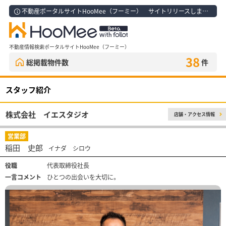
不動産ポータルサイトHooMee（フーミー） サイトリリースしました！
不動産情報検索ポータルサイトHooMee（フーミー）
38
総掲載物件数
件
スタッフ紹介
株式会社 イエスタジオ
店舗・アクセス情報
営業部
稲田 史郎
イナダ シロウ
役職
代表取締役社長
一言コメント
ひとつの出会いを大切に。