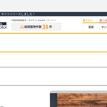
） サイトリリースしました！
借りたい
買い
不動産情報検索ポータルサイトHooMee（フーミー）
38
総掲載物件数
件
賃貸
マン
ザー