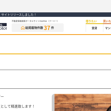
） サイトリリースしました！
借りたい
買い
不動産情報検索ポータルサイトHooMee（フーミー）
37
総掲載物件数
件
賃貸
マン
ザー
在として精進致します！