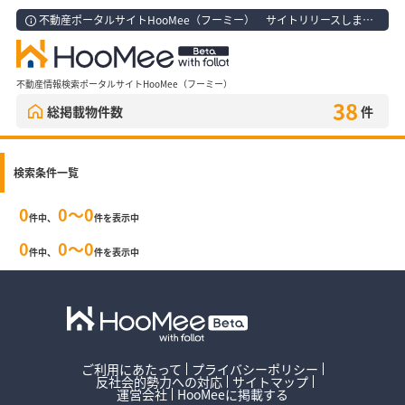
不動産ポータルサイトHooMee（フーミー） サイトリリースしました！
不動産情報検索ポータルサイトHooMee（フーミー）
38
総掲載物件数
件
検索条件一覧
0
0〜0
件中、
件を表示中
0
0〜0
件中、
件を表示中
ご利用にあたって
プライバシーポリシー
反社会的勢力への対応
サイトマップ
運営会社
HooMeeに掲載する