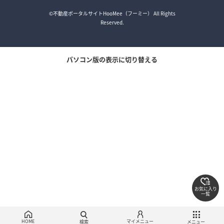
©不動産ポータルサイトHooMee（フーミー） All Rights
Reserved.
パソコン版の表示に切り替える
お気に入り
一覧
絞り込み検索
メニュー
ご相談・お問い合わせ
HOME
マイメニュー
検索
メニュー