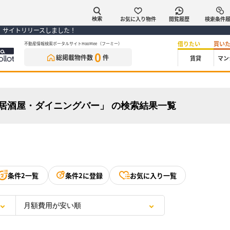
お気に入り物件
閲覧履歴
検索条件
検索
） サイトリリースしました！
借りたい
買い
不動産情報検索ポータルサイトHooMee（フーミー）
0
総掲載物件数
件
賃貸
マン
：居酒屋・ダイニングバー」 の検索結果一覧
条件2一覧
条件2に登録
お気に入り一覧