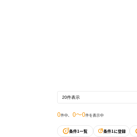
0
0〜0
件中、
件を表示中
条件1一覧
条件1に登録