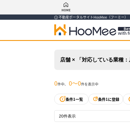
HOME
不動産ポータルサイトHooMee（フーミー
店舗 × 「対応している業種
0
0〜0
件中、
件を表示中
条件1一覧
条件1に登録