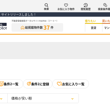
お気に入り物件
閲覧履歴
検索条件
検索
） サイトリリースしました！
借りたい
買い
不動産情報検索ポータルサイトHooMee（フーミー）
37
総掲載物件数
件
賃貸
マン
条件2一覧
条件2に登録
お気に入り一覧