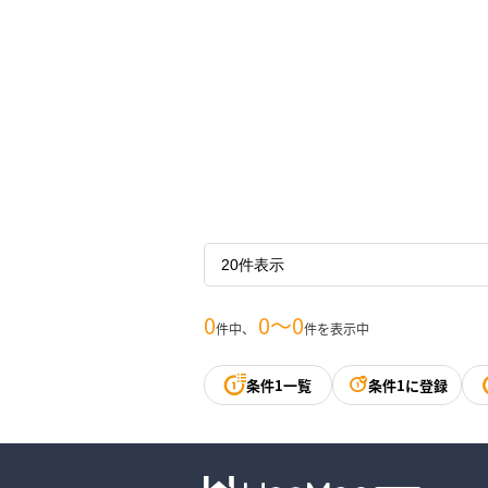
0
0〜0
件中、
件を表示中
条件1一覧
条件1に登録