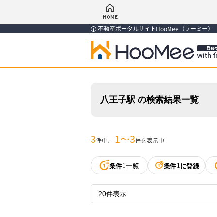
HOME
不動産ポータルサイトHooMee（フーミー
八王子駅 の検索結果一覧
3
1〜3
件中、
件を表示中
条件1一覧
条件1に登録