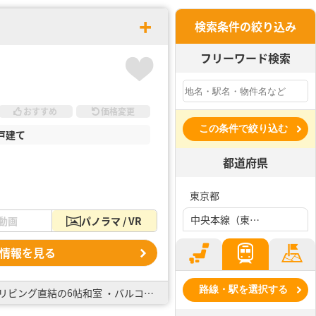
検索条件の絞り込み
フリーワード検索
おすすめ
価格変更
この条件で絞り込む
戸建て
都道府県
東京都
中央本線（東日本）、八王子駅
動画
パノラマ / VR
情報を見る
路線・駅を選択する
全棟太陽光パネル標準搭載！ ・整形地の整った区画が立ち並びます！ ・キッズスペースとして活用できるリビング直結の6帖和室 ・バルコニーは屋根付きで突然の雨も心配無用！ 広々バルコニーでテーブルセ…