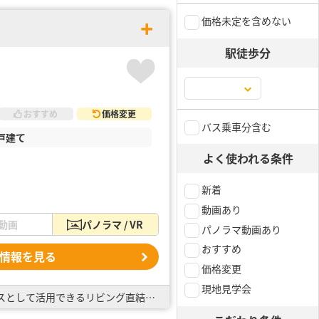
価格未定を含めない
駅徒歩分
おすすめ
価格変更
バス乗車分含む
戸建て
よく使われる条件
新着
動画あり
動画
パノラマ / VR
パノラマ動画あり
おすすめ
情報を見る
価格変更
現地見学会
全棟太陽光パネル標準搭載！ ・整形地の整った区画が立ち並びます！ ・全居室6帖以上♪ ・キッズスペースとして活用できるリビング直結の6帖和室 ・バルコニーは屋根付きで突然の雨も心配無用！ 広々バ…