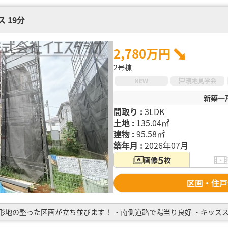
 19分
2,780万円
2号棟
NEW
現地見学会
新築一
間取り :
3LDK
土地 :
135.04㎡
建物 :
95.58㎡
築年月 :
2026年07月
5
画像
枚
区画・住戸