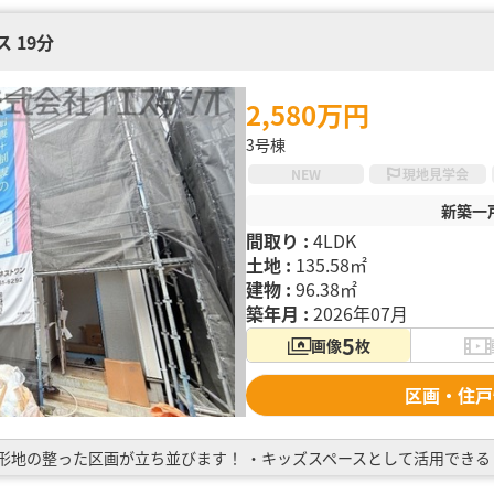
 19分
2,580万円
3号棟
NEW
現地見学会
新築一
間取り :
4LDK
土地 :
135.58㎡
建物 :
96.38㎡
築年月 :
2026年07月
5
画像
枚
区画・住戸