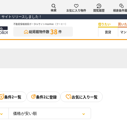
お気に入り物件
閲覧履歴
検索条件
検索
） サイトリリースしました！
借りたい
買い
不動産情報検索ポータルサイトHooMee（フーミー）
38
総掲載物件数
件
賃貸
マン
条件2一覧
条件2に登録
お気に入り一覧