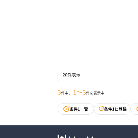
3
1〜3
件中、
件を表示中
条件1一覧
条件1に登録