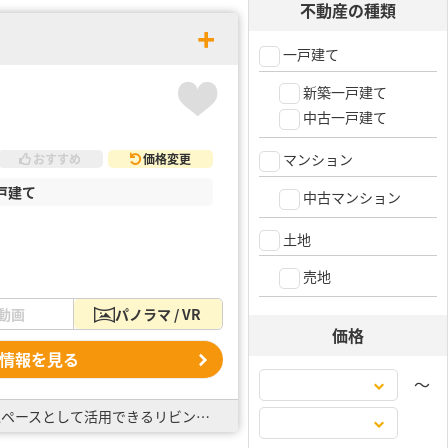
不動産の種類
一戸建て
新築一戸建て
中古一戸建て
マンション
おすすめ
価格変更
戸建て
中古マンション
土地
売地
動画
パノラマ / VR
価格
情報を見る
〜
全棟太陽光パネル標準搭載！ ・整形地の整った区画が立ち並びます！ ・南側道路で陽当り良好 ・キッズスペースとして活用できるリビング直結の3帖タタミコーナー ・バルコニーは屋根付きで突然の雨も心配無…