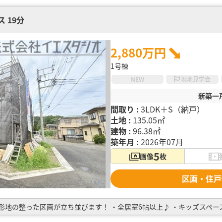
 19分
2,880万円
1号棟
NEW
現地見学会
新築一
間取り :
3LDK＋S（納戸）
土地 :
135.05㎡
建物 :
96.38㎡
築年月 :
2026年07月
5
画像
枚
区画・住戸