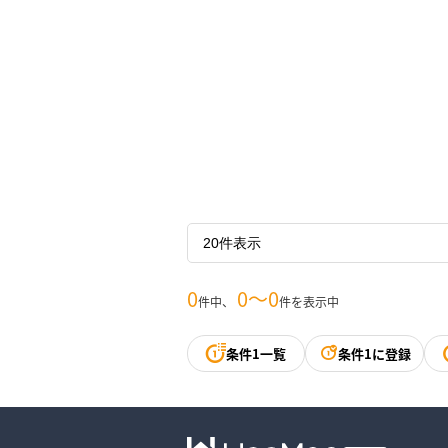
0
0〜0
件中、
件を表示中
条件1一覧
条件1に登録