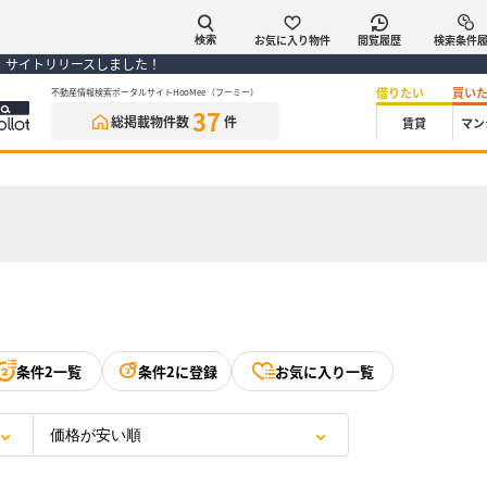
お気に入り物件
閲覧履歴
検索条件
検索
） サイトリリースしました！
借りたい
買い
不動産情報検索ポータルサイトHooMee（フーミー）
37
総掲載物件数
件
賃貸
マン
条件2一覧
条件2に登録
お気に入り一覧