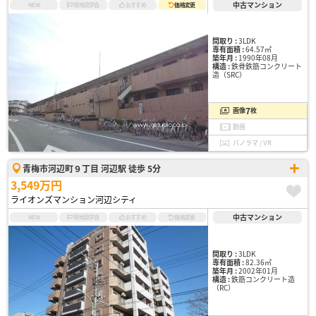
中古マンション
NEW
現地見学会
おすすめ
価格変更
間取り :
3LDK
専有面積 :
64.57㎡
築年月 :
1990年08月
構造 :
鉄骨鉄筋コンクリート
造（SRC）
7
画像
枚
動画
パノラマ / VR
青梅市河辺町９丁目 河辺駅 徒歩 5分
3,549万円
ライオンズマンション河辺シティ
中古マンション
NEW
現地見学会
おすすめ
価格変更
間取り :
3LDK
専有面積 :
82.36㎡
築年月 :
2002年01月
構造 :
鉄筋コンクリート造
（RC）