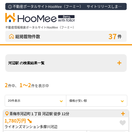
不動産ポータルサイトHooMee（フーミー） サイトリリースしました！
不動産情報検索ポータルサイトHooMee（フーミー）
37
総掲載物件数
件
河辺駅 の検索結果一覧
2
1〜2
件中、
件を表示中
青梅市河辺町１丁目 河辺駅 徒歩 12分
1,780万円
ライオンズマンション多摩川河辺