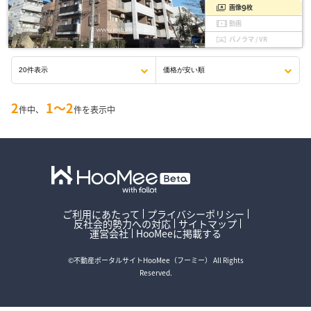
9
画像
枚
動画
パノラマ / VR
2
1〜2
件中、
件を表示中
ご利用にあたって
プライバシーポリシー
反社会的勢力への対応
サイトマップ
運営会社
HooMeeに掲載する
©不動産ポータルサイトHooMee（フーミー） All Rights
Reserved.