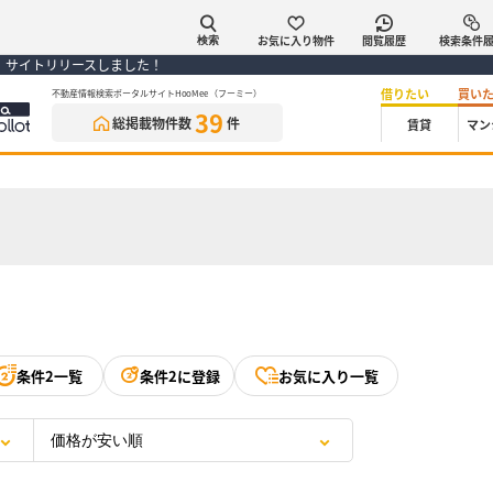
お気に入り物件
閲覧履歴
検索条件
検索
） サイトリリースしました！
借りたい
買い
不動産情報検索ポータルサイトHooMee（フーミー）
39
総掲載物件数
件
賃貸
マン
条件2一覧
条件2に登録
お気に入り一覧