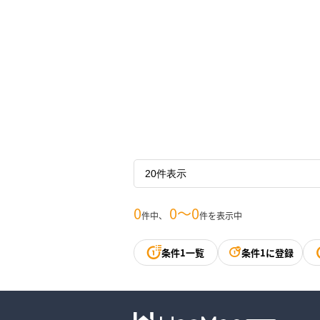
0
0〜0
件中、
件を表示中
条件1一覧
条件1に登録