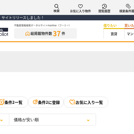
お気に入り物件
閲覧履歴
検索条件
検索
） サイトリリースしました！
借りたい
買い
不動産情報検索ポータルサイトHooMee（フーミー）
37
総掲載物件数
件
賃貸
マン
条件2一覧
条件2に登録
お気に入り一覧