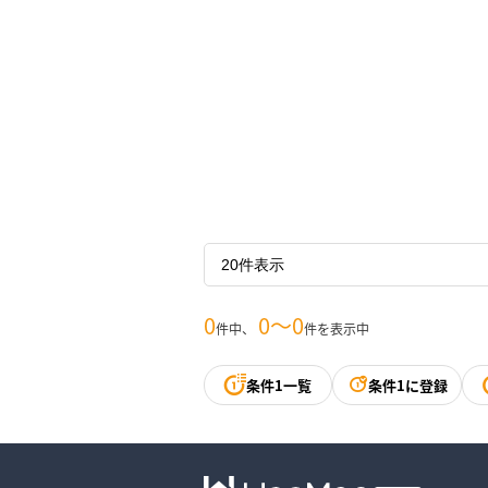
0
0〜0
件中、
件を表示中
条件1一覧
条件1に登録