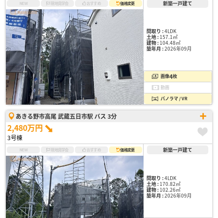
新築一戸建て
NEW
現地見学会
おすすめ
価格変更
間取り :
4LDK
土地 :
157.1㎡
建物 :
104.48㎡
築年月 :
2026年09月
4
画像
枚
動画
パノラマ / VR
あきる野市高尾 武蔵五日市駅 バス 3分
2,480万円
3号棟
新築一戸建て
NEW
現地見学会
おすすめ
価格変更
間取り :
4LDK
土地 :
170.82㎡
建物 :
102.26㎡
築年月 :
2026年09月