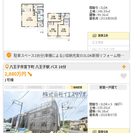
間取り :
3LDK
土地 :
146.59㎡
建物 :
99.36㎡
築年月 :
2014年06月
1
画像
枚
動画
パノラマ / VR
駐車スペース3台分(車種による)/収納充実の3LDK新規リフォーム物件！ <リフォーム内容>2026年8月完了予定 ・水回り：トイレ、洗面台新品 ・内装：クロス張替/コンロ新品/室内クリーニング/…
八王子市宮下町 八王子駅 バス 19分
2,880万円
1号棟
新築一戸建て
NEW
現地見学会
おすすめ
価格変更
間取り :
3LDK＋S（納戸）
土地 :
135.05㎡
建物 :
96.38㎡
築年月 :
2026年07月
5
画像
枚