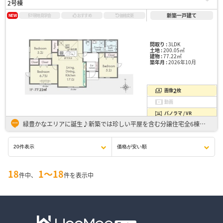
2号棟
新築一戸建て
NEW
現地見学会
おすすめ
価格変更
間取り :
3LDK
土地 :
200.05㎡
建物 :
77.22㎡
築年月 :
2026年10月
2
画像
枚
動画
パノラマ / VR
緑豊かなエリアに誕生♪新築では珍しい平屋を含む分譲住宅全6棟！ ・子育て世代からシニア世代まで、使いやすい平屋建て ・駐車スペース並列2台分(車種による) ・アクセントクロスや折下げ天井で開放感と…
18
1〜18
件中、
件を表示中