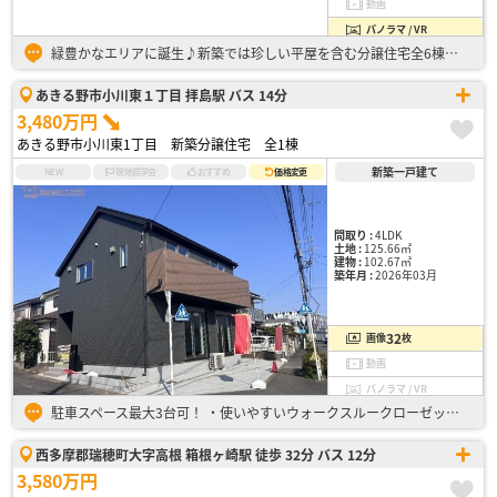
動画
パノラマ / VR
緑豊かなエリアに誕生♪新築では珍しい平屋を含む分譲住宅全6棟！ ・子育て世代からシニア世代まで、使いやすい平屋建て ・駐車スペース並列2台分(車種による) ・アクセントクロスや折下げ天井で開放感と…
あきる野市小川東１丁目 拝島駅 バス 14分
3,480万円
あきる野市小川東1丁目 新築分譲住宅 全1棟
新築一戸建て
NEW
現地見学会
おすすめ
価格変更
間取り :
4LDK
土地 :
125.66㎡
建物 :
102.67㎡
築年月 :
2026年03月
32
画像
枚
動画
パノラマ / VR
駐車スペース最大3台可！ ・使いやすいウォークスルークローゼット ・大型シューズインクローク お気軽にお問い合わせください。
西多摩郡瑞穂町大字高根 箱根ヶ崎駅 徒歩 32分 バス 12分
3,580万円