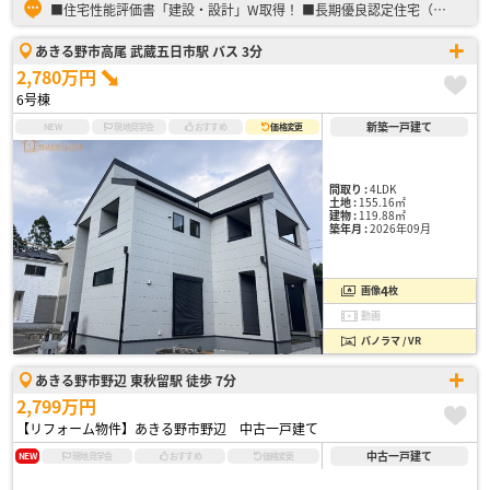
■住宅性能評価書「建設・設計」W取得！ ■長期優良認定住宅（減税・控除） ■BELS（建築物省エネ表示制度） ■耐震等級「3」取得！ ※耐震等級「3」は住宅性能評価書の耐震性おいて最も優れた等級です…
あきる野市高尾 武蔵五日市駅 バス 3分
2,780万円
6号棟
新築一戸建て
NEW
現地見学会
おすすめ
価格変更
間取り :
4LDK
土地 :
155.16㎡
建物 :
119.88㎡
築年月 :
2026年09月
4
画像
枚
動画
パノラマ / VR
あきる野市野辺 東秋留駅 徒歩 7分
2,799万円
【リフォーム物件】あきる野市野辺 中古一戸建て
中古一戸建て
NEW
現地見学会
おすすめ
価格変更