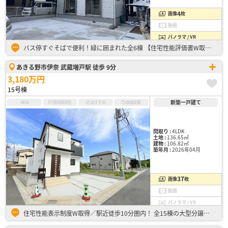
4
画像
枚
動画
パノラマ / VR
バス停すぐそばで便利！緑に囲まれた全6棟 【住宅性能評価書W取得物件】 ・第三者機関の評価員が性能をチェック ・5分野7項目において最高等級を取得 ・耐震等級「3」取得で地震に強い家 ・耐震等級「…
あきる野市伊奈 武蔵増戸駅 徒歩 9分
3,180万円
15号棟
新築一戸建て
NEW
現地見学会
おすすめ
価格変更
間取り :
4LDK
土地 :
136.65㎡
建物 :
106.82㎡
築年月 :
2026年04月
37
画像
枚
動画
パノラマ / VR
住宅性能表示制度W取得／駅近徒歩10分圏内！ 全15棟の大型分譲地です！ お気軽にお問い合わせください。