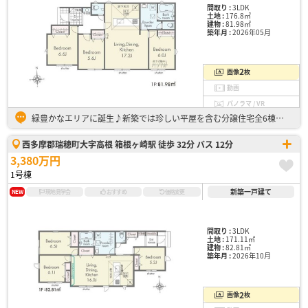
間取り :
3LDK
土地 :
176.8㎡
建物 :
81.98㎡
築年月 :
2026年05月
2
画像
枚
動画
パノラマ / VR
緑豊かなエリアに誕生♪新築では珍しい平屋を含む分譲住宅全6棟！ ・子育て世代からシニア世代まで、使いやすい平屋建て ・駐車スペース並列2台分(車種による) ・アクセントクロスや折下げ天井で開放感と…
西多摩郡瑞穂町大字高根 箱根ヶ崎駅 徒歩 32分 バス 12分
3,380万円
1号棟
新築一戸建て
NEW
現地見学会
おすすめ
価格変更
間取り :
3LDK
土地 :
171.11㎡
建物 :
82.81㎡
築年月 :
2026年10月
2
画像
枚