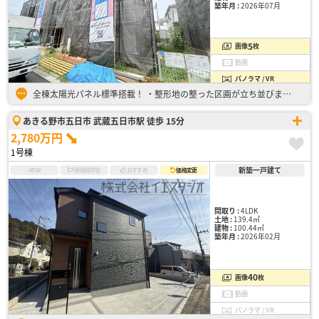
築年月 :
2026年07月
5
画像
枚
動画
パノラマ / VR
全棟太陽光パネル標準搭載！ ・整形地の整った区画が立ち並びます！ ・南側道路で陽当り良好 ・キッズスペースとして活用できるリビング直結の3帖タタミコーナー ・バルコニーは屋根付きで突然の雨も心配無…
あきる野市五日市 武蔵五日市駅 徒歩 15分
2,780万円
1号棟
新築一戸建て
NEW
現地見学会
おすすめ
価格変更
間取り :
4LDK
土地 :
139.4㎡
建物 :
100.44㎡
築年月 :
2026年02月
40
画像
枚
動画
パノラマ / VR