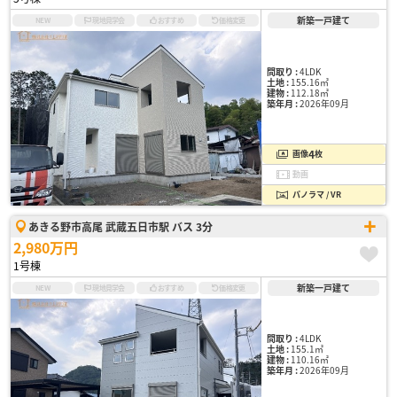
新築一戸建て
NEW
現地見学会
おすすめ
価格変更
間取り :
4LDK
土地 :
155.16㎡
建物 :
112.18㎡
築年月 :
2026年09月
4
画像
枚
動画
パノラマ / VR
あきる野市高尾 武蔵五日市駅 バス 3分
2,980万円
1号棟
新築一戸建て
NEW
現地見学会
おすすめ
価格変更
間取り :
4LDK
土地 :
155.1㎡
建物 :
110.16㎡
築年月 :
2026年09月