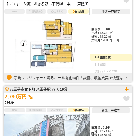
【リフォーム済】あきる野市下代継 中古一戸建て
中古一戸建て
NEW
現地見学会
おすすめ
価格変更
間取り :
3LDK
土地 :
133.39㎡
建物 :
99.22㎡
築年月 :
2007年10月
1
画像
枚
動画
パノラマ / VR
新規フルリフォーム済みオール電化物件！設備、収納充実で快適な新生活が始められます♪ ・「まもりすまい既存住宅保険(瑕疵担保保険5年)」付き ・駐車スペース並列3台分(車種による) ・明るく開放感の…
八王子市宮下町 八王子駅 バス 19分
2,780万円
2号棟
新築一戸建て
NEW
現地見学会
おすすめ
価格変更
間取り :
3LDK
土地 :
135.04㎡
建物 :
95.58㎡