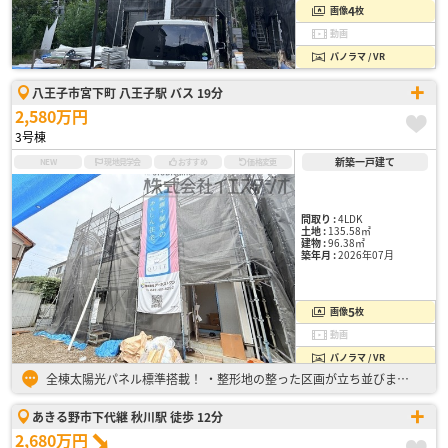
4
画像
枚
動画
パノラマ / VR
八王子市宮下町 八王子駅 バス 19分
2,580万円
3号棟
新築一戸建て
NEW
現地見学会
おすすめ
価格変更
間取り :
4LDK
土地 :
135.58㎡
建物 :
96.38㎡
築年月 :
2026年07月
5
画像
枚
動画
パノラマ / VR
全棟太陽光パネル標準搭載！ ・整形地の整った区画が立ち並びます！ ・キッズスペースとして活用できるリビング直結の6帖和室 ・バルコニーは屋根付きで突然の雨も心配無用！ 広々バルコニーでテーブルセ…
あきる野市下代継 秋川駅 徒歩 12分
2,680万円