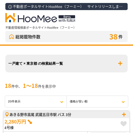
不動産ポータルサイトHooMee（フーミー） サイトリリースしました！
不動産情報検索ポータルサイトHooMee（フーミー）
38
総掲載物件数
件
一戸建て × 東京都 の検索結果一覧
18
1〜18
件中、
件を表示中
あきる野市高尾 武蔵五日市駅 バス 3分
2,280万円
4号棟