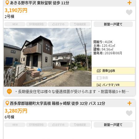
あきる野市平沢 東秋留駅 徒歩 11分
3,190万円
2号棟
新築一戸建て
NEW
現地見学会
おすすめ
価格変更
間取り :
4LDK
土地 :
120.41㎡
建物 :
94.56㎡
築年月 :
2026年08月
16
画像
枚
動画
パノラマ / VR
・長期優良住宅は様々な優遇措置が受けられます ・耐震等級3＋制震ダンパー採用 ・太陽光発電搭載 お気軽にお問い合わせください。 フリーコール：0800-100-1755
西多摩郡瑞穂町大字高根 箱根ヶ崎駅 徒歩 32分 バス 12分
3,280万円
6号棟
新築一戸建て
NEW
現地見学会
おすすめ
価格変更