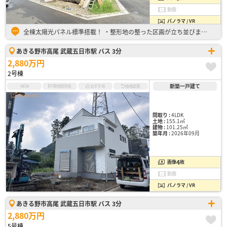
動画
パノラマ / VR
全棟太陽光パネル標準搭載！ ・整形地の整った区画が立ち並びます！ ・全居室6帖以上♪ ・キッズスペースとして活用できるリビング直結の6帖和室 ・バルコニーは屋根付きで突然の雨も心配無用！ 広々バ…
あきる野市高尾 武蔵五日市駅 バス 3分
2,880万円
2号棟
新築一戸建て
NEW
現地見学会
おすすめ
価格変更
間取り :
4LDK
土地 :
155.1㎡
建物 :
101.25㎡
築年月 :
2026年09月
4
画像
枚
動画
パノラマ / VR
あきる野市高尾 武蔵五日市駅 バス 3分
2,880万円
5号棟