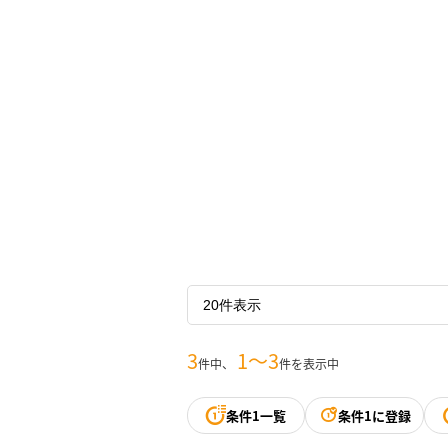
3
1〜3
件中、
件を表示中
条件1一覧
条件1に登録