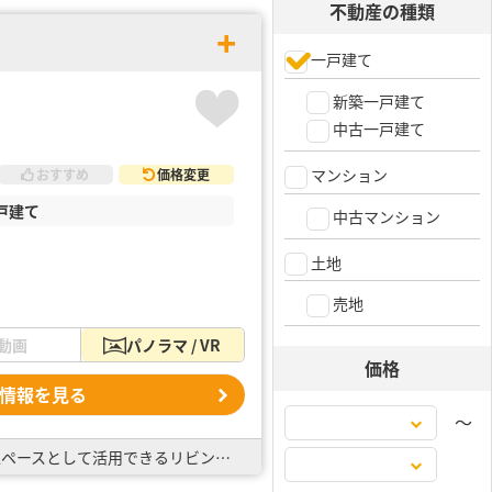
不動産の種類
一戸建て
新築一戸建て
中古一戸建て
マンション
おすすめ
価格変更
戸建て
中古マンション
土地
売地
動画
パノラマ / VR
価格
情報を見る
〜
全棟太陽光パネル標準搭載！ ・整形地の整った区画が立ち並びます！ ・南側道路で陽当り良好 ・キッズスペースとして活用できるリビング直結の3帖タタミコーナー ・バルコニーは屋根付きで突然の雨も心配無…