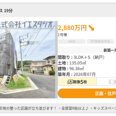
 19分
2,880万円
1号棟
NEW
現地見学会
新築一
間取り :
3LDK＋S（納戸）
土地 :
135.05㎡
建物 :
96.38㎡
築年月 :
2026年07月
5
画像
枚
区画・住戸