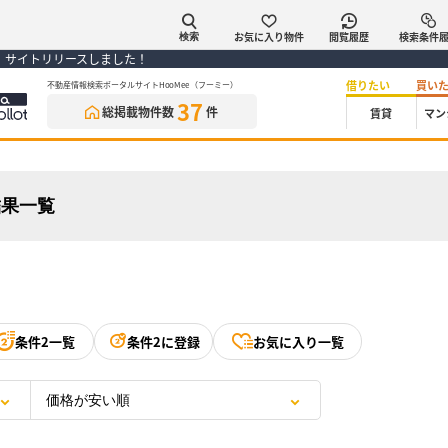
お気に入り物件
閲覧履歴
検索条件
検索
） サイトリリースしました！
借りたい
買い
不動産情報検索ポータルサイトHooMee（フーミー）
37
総掲載物件数
件
賃貸
マン
結果一覧
条件2一覧
条件2に登録
お気に入り一覧