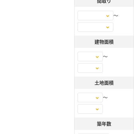
間取り
〜
建物面積
〜
土地面積
〜
築年数