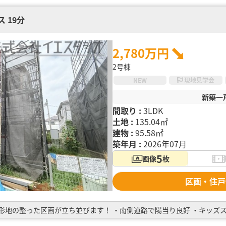
 19分
2,780万円
2号棟
NEW
現地見学会
新築一
間取り :
3LDK
土地 :
135.04㎡
建物 :
95.58㎡
築年月 :
2026年07月
5
画像
枚
区画・住戸