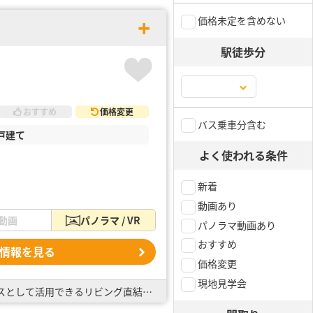
価格未定を含めない
駅徒歩分
おすすめ
価格変更
バス乗車分含む
戸建て
よく使われる条件
新着
動画あり
動画
パノラマ / VR
パノラマ動画あり
おすすめ
情報を見る
価格変更
現地見学会
全棟太陽光パネル標準搭載！ ・整形地の整った区画が立ち並びます！ ・全居室6帖以上♪ ・キッズスペースとして活用できるリビング直結の6帖和室 ・バルコニーは屋根付きで突然の雨も心配無用！ 広々バ…