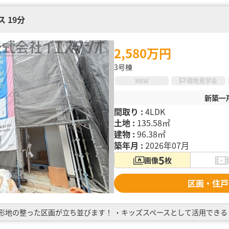
 19分
2,580万円
3号棟
NEW
現地見学会
新築一
間取り :
4LDK
土地 :
135.58㎡
建物 :
96.38㎡
築年月 :
2026年07月
5
画像
枚
区画・住戸