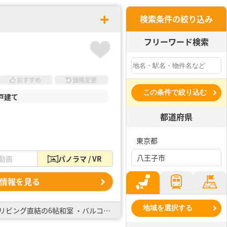
検索条件の絞り込み
フリーワード検索
おすすめ
価格変更
この条件で絞り込む
戸建て
都道府県
東京都
八王子市
動画
パノラマ / VR
情報を見る
地域を選択する
全棟太陽光パネル標準搭載！ ・整形地の整った区画が立ち並びます！ ・キッズスペースとして活用できるリビング直結の6帖和室 ・バルコニーは屋根付きで突然の雨も心配無用！ 広々バルコニーでテーブルセ…