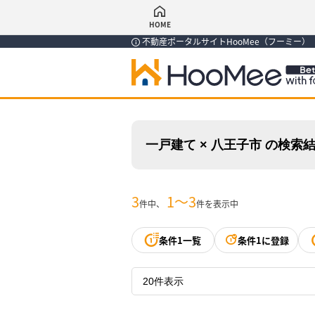
HOME
不動産ポータルサイトHooMee（フーミー
一戸建て × 八王子市 の検索
3
1〜3
件中、
件を表示中
条件1一覧
条件1に登録