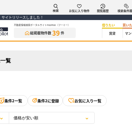
お気に入り物件
閲覧履歴
検索条件
検索
） サイトリリースしました！
借りたい
買い
不動産情報検索ポータルサイトHooMee（フーミー）
39
総掲載物件数
件
賃貸
マン
果一覧
条件2一覧
条件2に登録
お気に入り一覧