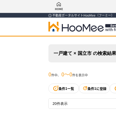
HOME
不動産ポータルサイトHooMee（フーミー
一戸建て × 国立市 の検索結
0
0〜0
件中、
件を表示中
条件1一覧
条件1に登録