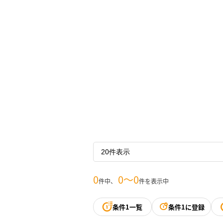
0
0〜0
件中、
件を表示中
条件1一覧
条件1に登録