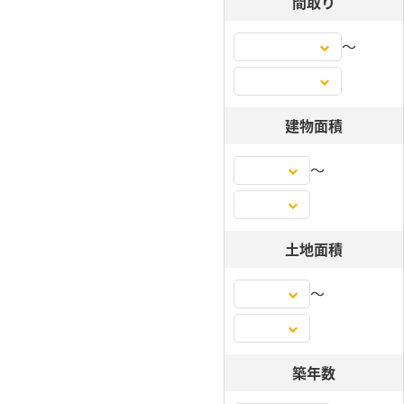
間取り
〜
建物面積
〜
土地面積
〜
築年数