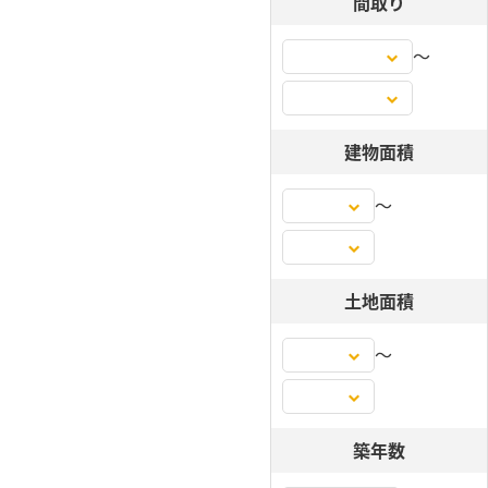
間取り
〜
建物面積
〜
土地面積
〜
築年数