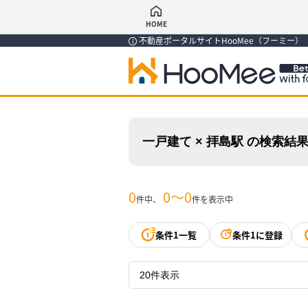
HOME
不動産ポータルサイトHooMee（フーミー
一戸建て × 拝島駅 の検索結
0
0〜0
件中、
件を表示中
条件1一覧
条件1に登録