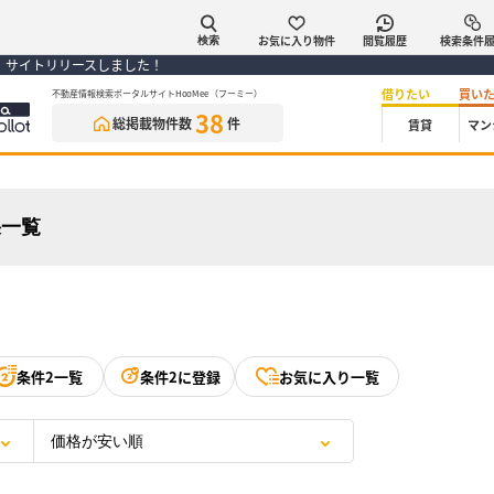
お気に入り物件
閲覧履歴
検索条件
検索
） サイトリリースしました！
借りたい
買い
不動産情報検索ポータルサイトHooMee（フーミー）
38
総掲載物件数
件
賃貸
マン
果一覧
条件2一覧
条件2に登録
お気に入り一覧