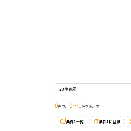
0
0〜0
件中、
件を表示中
条件1一覧
条件1に登録