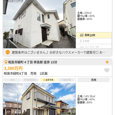
土地 :
209㎡
建ぺい率 :
40%
容積率 :
80%
10
画像
枚
動画
パノラマ / VR
建築条件はございません♪ お好きなハウスメーカーで建築可◎ お買い物スポットや病院などが、徒歩10分圏内に点在している便利な立地です！ また、大きな公園「昭島市立緑ヶ丘公園」や中学校も近いので、子…
昭島市緑町４丁目 拝島駅 徒歩 15分
3,380万円
昭島市緑町4丁目 売地 1区画
売地
NEW
現地見学会
おすすめ
価格変更
土地 :
145.58㎡
建ぺい率 :
40%
容積率 :
80%