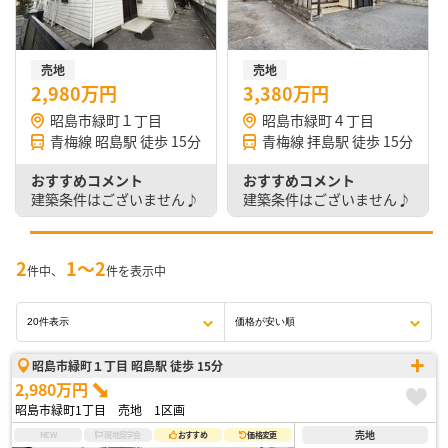
売地
売地
2,980万円
3,380万円
昭島市緑町１丁目
昭島市緑町４丁目
青梅線 昭島駅 徒歩 15分
青梅線 拝島駅 徒歩 15分
おすすめコメント
おすすめコメント
建築条件はございません♪ お好きなハウスメーカーで建築可◎ お
建築条件はございません♪ お好
2
1〜2
件中、
件を表示中
昭島市緑町１丁目 昭島駅 徒歩 15分
2,980万円
昭島市緑町1丁目 売地 1区画
売地
NEW
現地見学会
おすすめ
価格変更