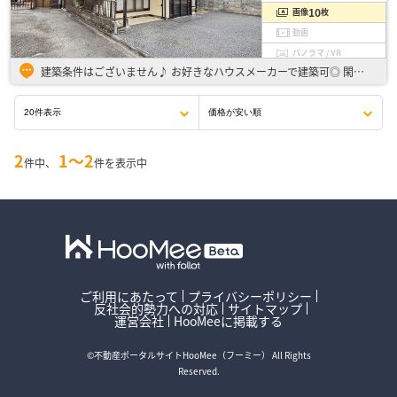
10
画像
枚
動画
パノラマ / VR
建築条件はございません♪ お好きなハウスメーカーで建築可◎ 閑静な住宅街の敷地面積約44坪！！角地の為、陽当たり良好◎ 4路線利用可能な『拝島駅』が最寄り駅で便利な環境です♪
2
1〜2
件中、
件を表示中
ご利用にあたって
プライバシーポリシー
反社会的勢力への対応
サイトマップ
運営会社
HooMeeに掲載する
©不動産ポータルサイトHooMee（フーミー） All Rights
Reserved.