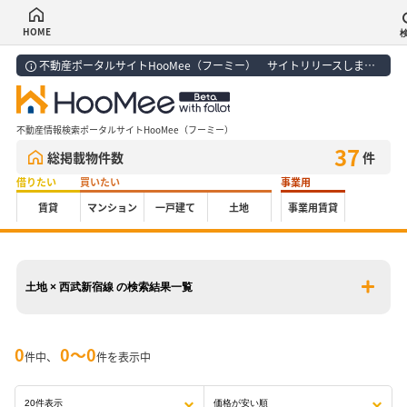
HOME
不動産ポータルサイトHooMee（フーミー） サイトリリースしました！
不動産情報検索ポータルサイトHooMee（フーミー）
37
総掲載物件数
件
借りたい
買いたい
事業用
賃貸
マンション
一戸建て
土地
事業用賃貸
土地 × 西武新宿線 の検索結果一覧
0
0〜0
件中、
件を表示中