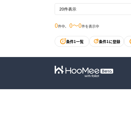
0
0〜0
件中、
件を表示中
条件1一覧
条件1に登録