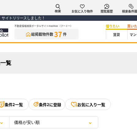
お気に入り物件
閲覧履歴
検索条件
検索
） サイトリリースしました！
借りたい
買い
不動産情報検索ポータルサイトHooMee（フーミー）
37
総掲載物件数
件
賃貸
マン
果一覧
条件2一覧
条件2に登録
お気に入り一覧