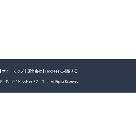
サイトマップ
運営会社
HooMeeに掲載する
ータルサイトHooMee（フーミー） All Rights Reserved.