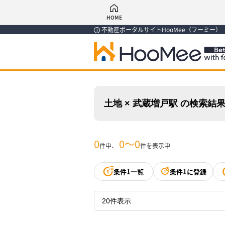
HOME
不動産ポータルサイトHooMee（フーミー
土地 × 武蔵増戸駅 の検索結
0
0〜0
件中、
件を表示中
条件1一覧
条件1に登録