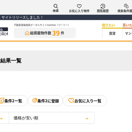
お気に入り物件
閲覧履歴
検索条件
検索
） サイトリリースしました！
借りたい
買い
不動産情報検索ポータルサイトHooMee（フーミー）
39
総掲載物件数
件
賃貸
マン
索結果一覧
条件2一覧
条件2に登録
お気に入り一覧