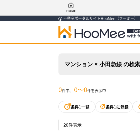
HOME
不動産ポータルサイトHooMee（フーミー
マンション × 小田急線 の検
0
0〜0
件中、
件を表示中
条件1一覧
条件1に登録