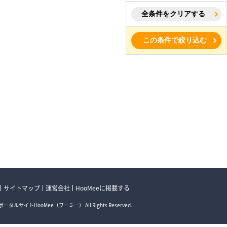
全条件をクリアする
この条件で絞り込む
サイトマップ
運営会社
HooMeeに掲載する
ータルサイトHooMee（フーミー） All Rights Reserved.