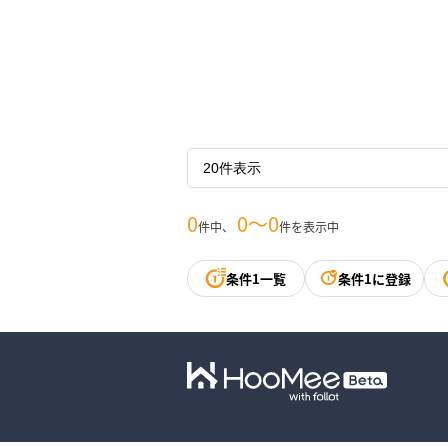
0
0〜0
件中、
件を表示中
条件1一覧
条件1に登録