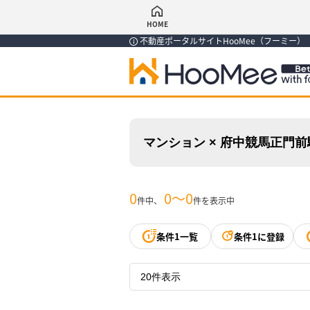
HOME
不動産ポータルサイトHooMee（フーミー
マンション × 府中競馬正門
0
0〜0
件中、
件を表示中
条件1一覧
条件1に登録