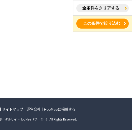
全条件をクリアする
この条件で絞り込む
サイトマップ
運営会社
HooMeeに掲載する
ータルサイトHooMee（フーミー） All Rights Reserved.