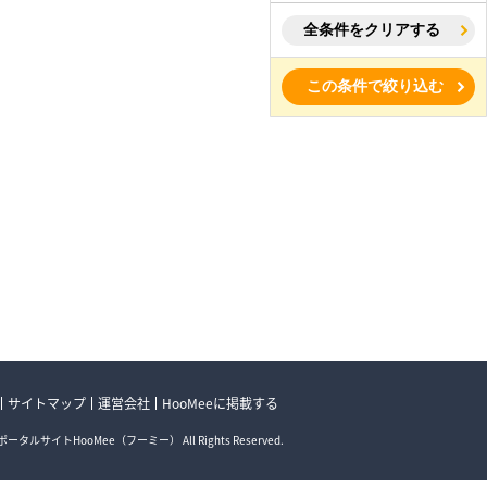
全条件をクリアする
この条件で絞り込む
サイトマップ
運営会社
HooMeeに掲載する
ータルサイトHooMee（フーミー） All Rights Reserved.