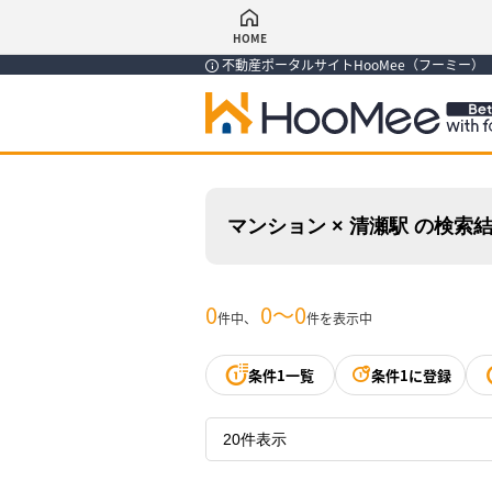
HOME
不動産ポータルサイトHooMee（フーミー
マンション × 清瀬駅 の検索
0
0〜0
件中、
件を表示中
条件1一覧
条件1に登録