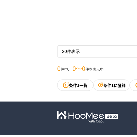
0
0〜0
件中、
件を表示中
条件1一覧
条件1に登録