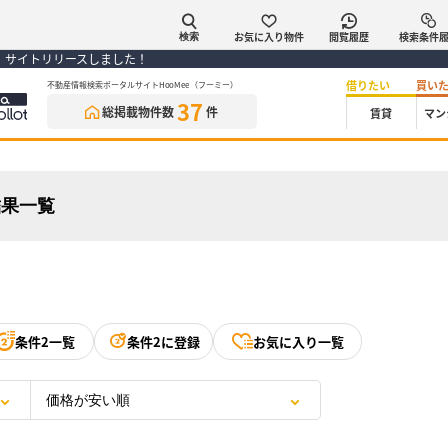
お気に入り物件
閲覧履歴
検索条件
検索
） サイトリリースしました！
借りたい
買い
不動産情報検索ポータルサイトHooMee（フーミー）
37
総掲載物件数
件
賃貸
マン
結果一覧
条件2一覧
条件2に登録
お気に入り一覧