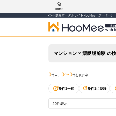
HOME
不動産ポータルサイトHooMee（フーミー
マンション × 競艇場前駅 の
0
0〜0
件中、
件を表示中
条件1一覧
条件1に登録