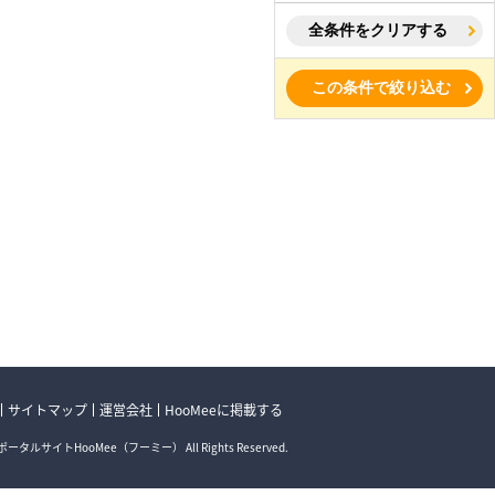
全条件をクリアする
この条件で絞り込む
サイトマップ
運営会社
HooMeeに掲載する
ータルサイトHooMee（フーミー） All Rights Reserved.