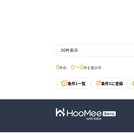
0
0〜0
件中、
件を表示中
条件1一覧
条件1に登録