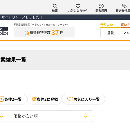
お気に入り物件
閲覧履歴
検索条件
検索
） サイトリリースしました！
借りたい
買い
不動産情報検索ポータルサイトHooMee（フーミー）
37
総掲載物件数
件
賃貸
マン
検索結果一覧
条件2一覧
条件2に登録
お気に入り一覧