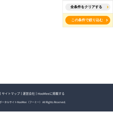
全条件をクリアする
この条件で絞り込む
サイトマップ
運営会社
HooMeeに掲載する
ータルサイトHooMee（フーミー） All Rights Reserved.