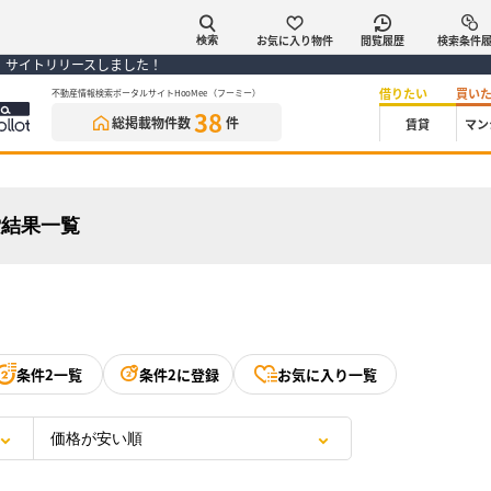
お気に入り物件
閲覧履歴
検索条件
検索
） サイトリリースしました！
借りたい
買い
不動産情報検索ポータルサイトHooMee（フーミー）
38
総掲載物件数
件
賃貸
マン
索結果一覧
条件2一覧
条件2に登録
お気に入り一覧