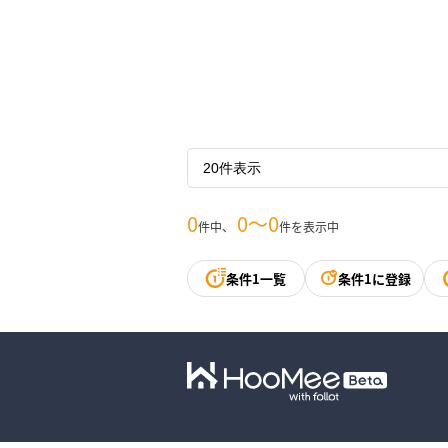
0
0〜0
件中、
件を表示中
条件1一覧
条件1に登録