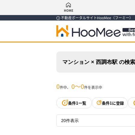
HOME
不動産ポータルサイトHooMee（フーミー
マンション × 西調布駅 の検
0
0〜0
件中、
件を表示中
条件1一覧
条件1に登録