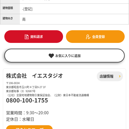
建物面積
-[登記]
建物向き
南
資料請求
会員登録
お気に入りに追加
株式会社 イエスタジオ
店舗情報
〒196-0034
東京都昭島市玉川町４丁目9-27 1F
東京都知事（3）92687号
（公社）全国宅地建物取引業保証協会、（公財）東日本不動産流通機構
0800-100-1755
営業時間：9:30〜20:00
定休日：水曜日