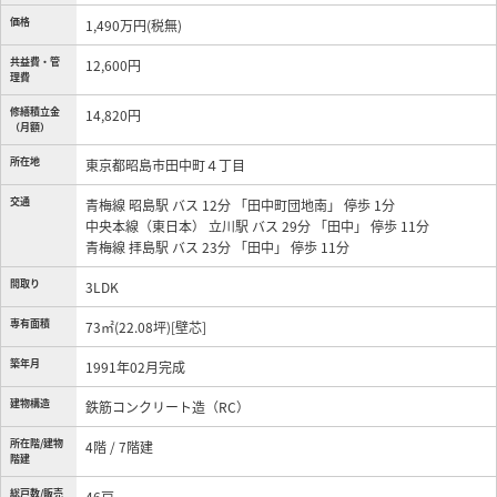
価格
1,490万円(税無)
共益費・管
12,600円
理費
修繕積立金
14,820円
（月額）
所在地
東京都昭島市田中町４丁目
交通
青梅線 昭島駅 バス 12分 「田中町団地南」 停歩 1分
中央本線（東日本） 立川駅 バス 29分 「田中」 停歩 11分
青梅線 拝島駅 バス 23分 「田中」 停歩 11分
間取り
3LDK
専有面積
73㎡(22.08坪)[壁芯]
築年月
1991年02月完成
建物構造
鉄筋コンクリート造（RC）
所在階/建物
4階 / 7階建
階建
総戸数/販売
46戸