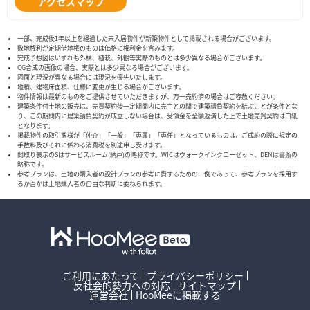
アクセスマップ
一部、完成後1年以上を経過した未入居物件が新築物件として掲載される場合がございます。
敷地権利が定期借地権のものは価格に権利金を含みます。
完成予想図はいずれも外構、植栽、外観等実際のものとは多少異なる場合がございます。
CG合成の画像の場合、実際とは多少異なる場合がございます。
図面と現況が異なる場合には現況を優先いたします。
地積、建物床面積、仕様に変更が生じる場合がございます。
物件情報は最新のものをご提供させていただきますが、万一売約済の場合はご容赦ください。
建築条件付土地の販売は、売買契約後一定期間内に売主との間で建築請負契約を結ぶことが条件とな
り、この期間内に建築請負契約が成立しない場合は、受領金を全額返済した上で土地売買契約は白紙
となります。
掲載物件の取引態様が「仲介」「一般」「専属」「専任」となっているものは、ご成約の際に規定の
手数料及びそれに係わる消費税を別途申し受けます。
間取り表示のSはサービスルーム(納戸)の略称です。WICはウォークインクローゼット、DENは書斎の
略称です。
参考プランは、土地の購入者の設計プランの参考に資するための一例であって、参考プランを採用す
るか否かは土地購入者の自由な判断に委ねられます。
ご利用にあたって
プライバシーポリシー
反社会的勢力への対応
サイトマップ
運営会社
HooMeeに掲載する