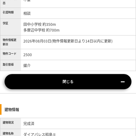
出
引渡時期
相談
学区
田中小学校 約350m
多摩辺中学校 約700m
物件情報更
2026年08月03日(物件情報更新日より14日以内に更新)
新日
物件コード
2500
取引態様
媒介
閉じる
建物情報
建物現況
完成済
建物名称
ダイアパレス昭島Ⅱ