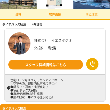
建物
物件画像
周辺環境
ダイアパレス昭島Ⅱ 4階部分
株式会社 イエスタジオ
池谷 隆浩
スタッフ詳細情報はこちら
住宅ローン月々３万円台～のマイホーム
＼空室の為、即日内見可能です◎／
●陽当り・通風・眺望良好♪
●宅配ボックス完備
●専用使用権付き駐車場
●広々LDK ●バス停徒歩約1分
ダイアパレス昭島Ⅱ