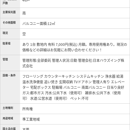
戸数
主要採光面
南
その他面積
バルコニー面積:12㎡
現況
空
駐車場
あり 1台 敷地内 有料 7,000円(税込) 月額。専用使用権あり。現況の
価格などの詳細はお気軽にお問い合わせください！
管理
管理形態:全部委託 管理人状況:日勤 管理会社:日本ハウズイング株
式会社
設備・条件
フローリング
カウンターキッチン
システムキッチン
浄水器
給湯
温水洗浄便座
追い焚き
玄関収納
TVドアホン
管理人有り
エレベー
ター
宅配ボックス
駐輪場
バルコニー
南面バルコニー
日当り良好
ガス:都市ガス
汚水:公共下水（使用可）
雑排水:公共下水（使用
可）
水道:公営水道（使用可）
ペット:不可
土地権利
所有権
用途地域
準工業地域
国土法の届
不要