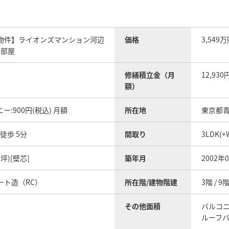
物件】ライオンズマンション河辺
価格
3,549
角部屋
修繕積立金（月
12,930
額）
:900円(税込) 月額
所在地
東京都
徒歩 5分
間取り
3LDK(
91坪)[壁芯]
築年月
2002年
ート造（RC）
所在階/建物階建
3階 / 
その他面積
バルコニ
ルーフバ