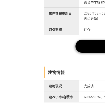
霞台中学校 約
物件情報更新日
2026年08月
内に更新)
取引態様
仲介
建物情報
建物現況
完成済
建ぺい率/容積率
60%/200%、