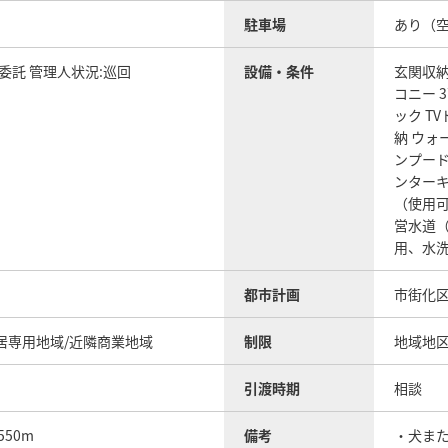
駐車場
あり（
委託 管理人状況:巡回
設備・条件
玄関収
コニー
ック
T
納
ウォ
ンプー
ンター
（使用
営水道
用、水
都市計画
市街化区
居専用地域/近隣商業地域
制限
地域地区
引渡時期
相談
550m
備考
・犬また