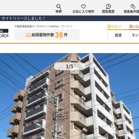
お気に入り物件
閲覧履歴
検索条件
検索
） サイトリリースしました！
借りたい
買い
不動産情報検索ポータルサイトHooMee（フーミー）
38
総掲載物件数
件
賃貸
マン
1/5