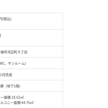
万円(税込)
円
青梅市河辺町９丁目
+WIC、サンルーム)
01月完成
9階建（地下1階）
ー面積:18.62㎡
ルコニー面積:44.76㎡