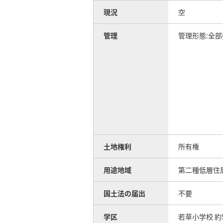
現況
空
管理
管理形態:全部
土地権利
所有権
用途地域
第二種低層住
国土法の届出
不要
学区
若草小学校 約