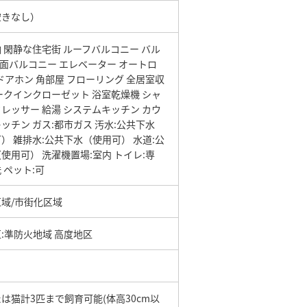
空きなし）
納
閑静な住宅街
ルーフバルコニー
バル
3面バルコニー
エレベーター
オートロ
Vドアホン
角部屋
フローリング
全居室収
ークインクローゼット
浴室乾燥機
シャ
ドレッサー
給湯
システムキッチン
カウ
キッチン
ガス:都市ガス
汚水:公共下水
可）
雑排水:公共下水（使用可）
水道:公
（使用可）
洗濯機置場:室内
トイレ:専
洗
ペット:可
域/市街化区域
:準防火地域 高度地区
は猫計3匹まで飼育可能(体高30cm以