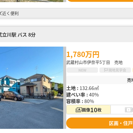
ズ近く便利
立川駅 バス 8分
1,780万円
武蔵村山市伊奈平5丁目 売地
NEW
現地見学会
売
土地 :
132.66㎡
建ぺい率 :
40%
容積率 :
80%
10
画像
枚
区画・住戸