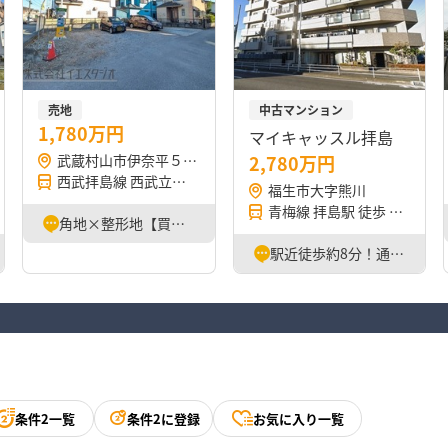
売地
中古マンション
1,780万円
マイキャッスル拝島
武蔵村山市伊奈平５丁目
2,780万円
西武拝島線 西武立川駅 バス 8分
福生市大字熊川
青梅線 拝島駅 徒歩 7分
角地×整形地【買い物スポット近く便利！】 ○建築条件はございません♪ お好きなハウスメーカーで建築…
駅近徒歩約8分！通勤通学に便利なマンションです◎
条件2一覧
条件2に登録
お気に入り一覧