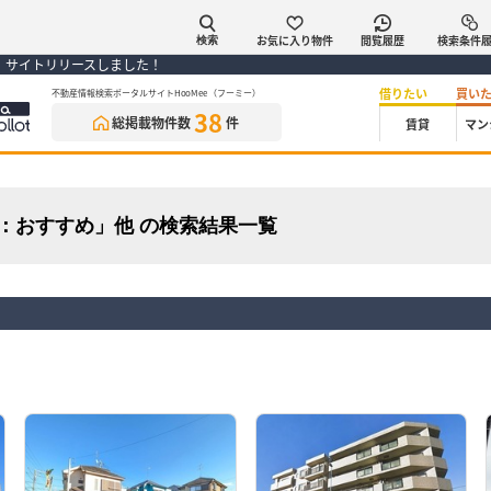
お気に入り物件
閲覧履歴
検索条件
検索
） サイトリリースしました！
借りたい
買い
不動産情報検索ポータルサイトHooMee（フーミー）
38
総掲載物件数
件
賃貸
マン
件：おすすめ」他 の検索結果一覧