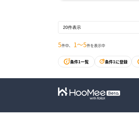
5
1〜5
件中、
件を表示中
条件1一覧
条件1に登録