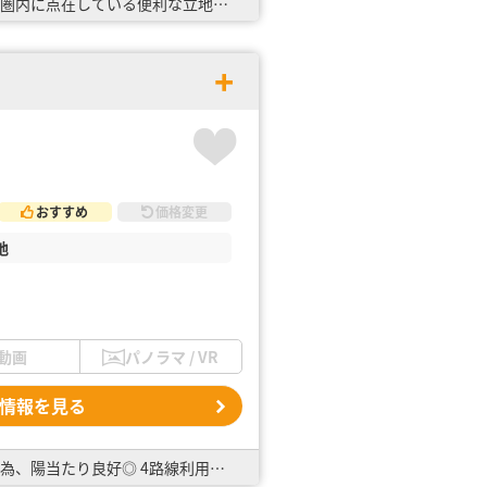
建築条件はございません♪ お好きなハウスメーカーで建築可◎ お買い物スポットや病院などが、徒歩10分圏内に点在している便利な立地です！ また、大きな公園「昭島市立緑ヶ丘公園」や中学校も近いので、子…
おすすめ
価格変更
地
動画
パノラマ / VR
情報を見る
建築条件はございません♪ お好きなハウスメーカーで建築可◎ 閑静な住宅街の敷地面積約44坪！！角地の為、陽当たり良好◎ 4路線利用可能な『拝島駅』が最寄り駅で便利な環境です♪