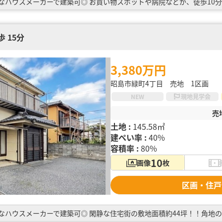
 15分
3,380万円
昭島市緑町4丁目 売地 1区画
NEW
現地見学会
売
土地 :
145.58㎡
建ぺい率 :
40%
容積率 :
80%
10
画像
枚
区画・住戸