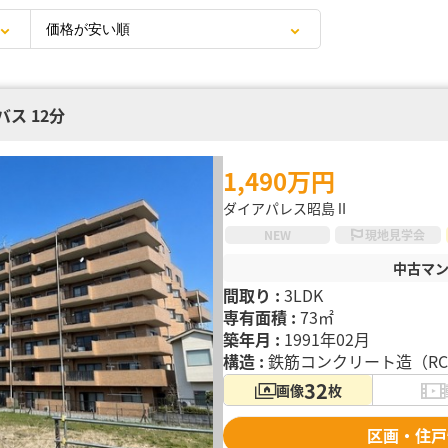
ス 12分
1,490万円
ダイアパレス昭島Ⅱ
NEW
現地見学会
中古マ
間取り :
3LDK
専有面積 :
73㎡
築年月 :
1991年02月
構造 :
鉄筋コンクリート造（R
32
画像
枚
区画・住戸