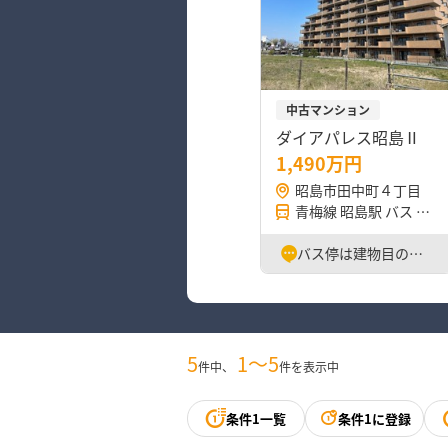
中古マンション
ダイアパレス昭島Ⅱ
1,490万円
昭島市田中町４丁目
青梅線 昭島駅 バス 12分
バス停は建物目の前！島忠ホームズ近く便利
5
1〜5
件中、
件を表示中
条件1一覧
条件1に登録