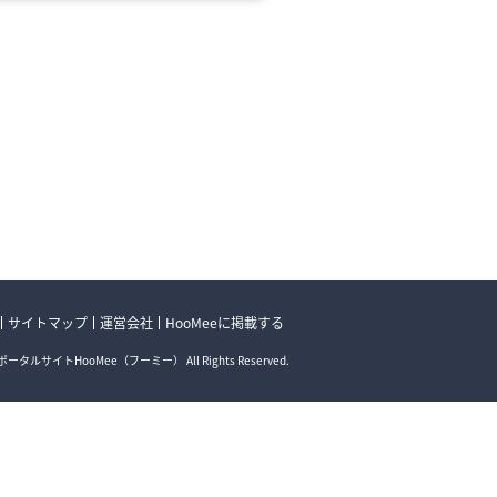
サイトマップ
運営会社
HooMeeに掲載する
ータルサイトHooMee（フーミー） All Rights Reserved.