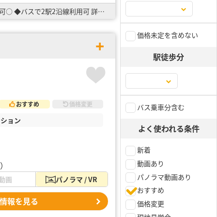
角地×整形地【買い物スポット近く便利！】 ○建築条件はございません♪ お好きなハウスメーカーで建築可○ ◆バスで2駅2沿線利用可 詳細はお気軽にお問い合わせください。
価格未定を含めない
駅徒歩分
おすすめ
価格変更
バス乗車分含む
ンション
よく使われる条件
新着
動画あり
C）
パノラマ動画あり
動画
パノラマ / VR
おすすめ
情報を見る
価格変更
現地見学会