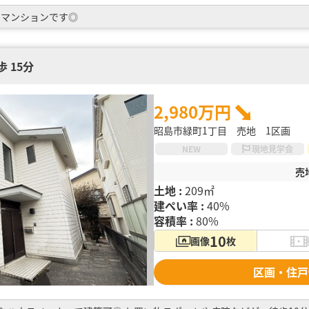
なマンションです◎
 15分
2,980万円
昭島市緑町1丁目 売地 1区画
NEW
現地見学会
売
土地 :
209㎡
建ぺい率 :
40%
容積率 :
80%
10
画像
枚
区画・住戸