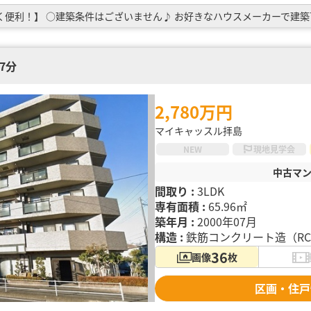
7分
2,780万円
マイキャッスル拝島
NEW
現地見学会
中古マ
間取り :
3LDK
専有面積 :
65.96㎡
築年月 :
2000年07月
構造 :
鉄筋コンクリート造（R
36
画像
枚
区画・住戸