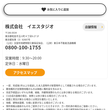
お気に入りに追加
株式会社 イエスタジオ
店舗情報
〒196-0034
東京都昭島市玉川町４丁目9-27 1F
東京都知事（3）92687号
（公社）全国宅地建物取引業保証協会、（公財）東日本不動産流通機構
0800-100-1755
営業時間：9:30〜20:00
定休日：水曜日
アクセスマップ
一部、完成後1年以上を経過した未入居物件が新築物件として掲載される場合がございます。
敷地権利が定期借地権のものは価格に権利金を含みます。
完成予想図はいずれも外構、植栽、外観等実際のものとは多少異なる場合がございます。
CG合成の画像の場合、実際とは多少異なる場合がございます。
図面と現況が異なる場合には現況を優先いたします。
地積、建物床面積、仕様に変更が生じる場合がございます。
物件情報は最新のものをご提供させていただきますが、万一売約済の場合はご容赦ください。
建築条件付土地の販売は、売買契約後一定期間内に売主との間で建築請負契約を結ぶことが条件とな