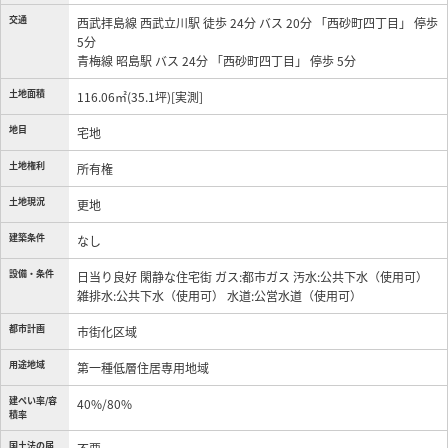
交通
西武拝島線 西武立川駅 徒歩 24分 バス 20分 「西砂町四丁目」 停歩
5分
青梅線 昭島駅 バス 24分 「西砂町四丁目」 停歩 5分
土地面積
116.06㎡(35.1坪)[実測]
地目
宅地
土地権利
所有権
土地現況
更地
建築条件
なし
設備・条件
日当り良好
閑静な住宅街
ガス:都市ガス
汚水:公共下水（使用可）
雑排水:公共下水（使用可）
水道:公営水道（使用可）
都市計画
市街化区域
用途地域
第一種低層住居専用地域
建ぺい率/容
40%/80%
積率
国土法の届