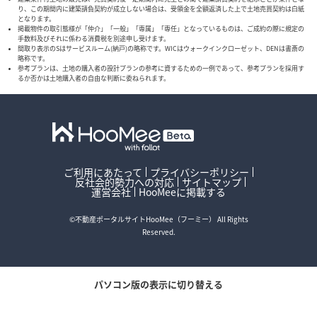
り、この期間内に建築請負契約が成立しない場合は、受領金を全額返済した上で土地売買契約は白紙
となります。
掲載物件の取引態様が「仲介」「一般」「専属」「専任」となっているものは、ご成約の際に規定の
手数料及びそれに係わる消費税を別途申し受けます。
間取り表示のSはサービスルーム(納戸)の略称です。WICはウォークインクローゼット、DENは書斎の
略称です。
参考プランは、土地の購入者の設計プランの参考に資するための一例であって、参考プランを採用す
るか否かは土地購入者の自由な判断に委ねられます。
ご利用にあたって
プライバシーポリシー
反社会的勢力への対応
サイトマップ
運営会社
HooMeeに掲載する
©不動産ポータルサイトHooMee（フーミー） All Rights
Reserved.
パソコン版の表示に切り替える