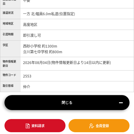
不要
出
接道状況
一方 北:幅員6.0m私道(位置指定)
地域地区
高度地区
引渡時期
即引渡し可
学区
西砂小学校 約1300m
立川第七中学校 約800m
物件情報更
2026年08月04日(物件情報更新日より14日以内に更新)
新日
物件コード
2553
取引態様
仲介
閉じる
資料請求
会員登録