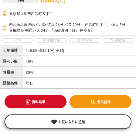
東京都立川市西砂町５丁目
西武拝島線 西武立川駅 徒歩 24分 バス 20分 「西砂町四丁目」 停歩 5分
青梅線 昭島駅 バス 24分 「西砂町四丁目」 停歩 5分
NEW
現地見学会
おすすめ
価格変更
土地面積
116.06㎡(35.1坪)[実測]
建ぺい率
40%
容積率
80%
建築条件
なし
資料請求
会員登録
お気に入りに追加