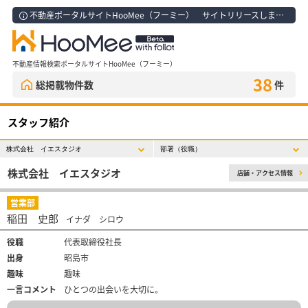
不動産ポータルサイトHooMee（フーミー） サイトリリースしました！
不動産情報検索ポータルサイトHooMee（フーミー）
38
総掲載物件数
件
スタッフ紹介
株式会社 イエスタジオ
店舗・アクセス情報
営業部
稲田 史郎
イナダ シロウ
役職
代表取締役社長
出身
昭島市
趣味
趣味
一言コメント
ひとつの出会いを大切に。