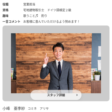
役職
営業担当
資格
宅地建物取引士 ドイツ語検定２級
趣味
歌うこと♬ 釣り
一言コメント
お客様に喜んでいただけるよう努めます！
スタッフ詳細
小峰 亜李紗
コミネ アリサ