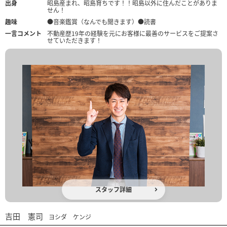
出身
昭島産まれ、昭島育ちです！！昭島以外に住んだことがありま
せん！
趣味
●音楽鑑賞（なんでも聞きます）●読書
一言コメント
不動産歴19年の経験を元にお客様に最善のサービスをご提案さ
せていただきます！
スタッフ詳細
吉田 憲司
ヨシダ ケンジ