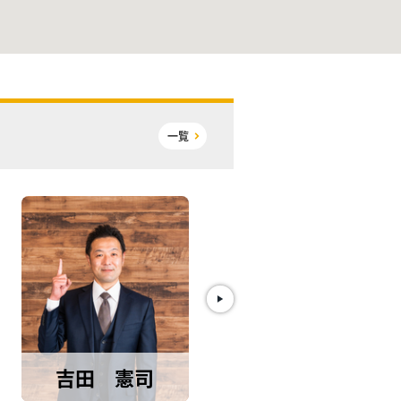
一覧
吉田 憲司
池谷 隆浩