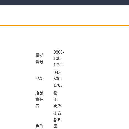
0800-
電話
100-
番号
1755
042-
FAX
500-
1766
店舗
稲
責任
田
者
史郎
東京
都知
免許
事