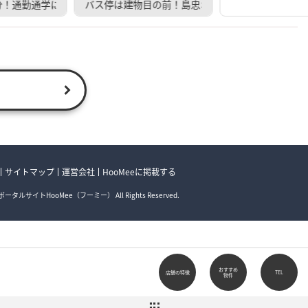
分！通勤通学に便利なマンションです◎
バス停は建物目の前！島忠ホームズ近く便利
サイトマップ
運営会社
HooMeeに掲載する
ータルサイトHooMee（フーミー） All Rights Reserved.
おすすめ
店舗の特徴
TEL
物件