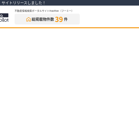
） サイトリリースしました！
不動産情報検索ポータルサイトHooMee（フーミー）
39
総掲載物件数
件