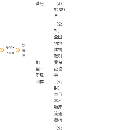
番号
（3）
92687
号
（公
社）
全国
宅地
水
9:30〜
建物
曜
20:00
取引
日
加
業保
盟・
証協
所属
会
団体
（公
財）
東日
本不
動産
流通
機構
（公