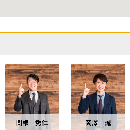
関根 秀仁
岡澤 誠