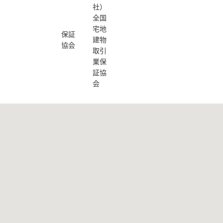
社）
全国
宅地
保証
建物
協会
取引
業保
証協
会