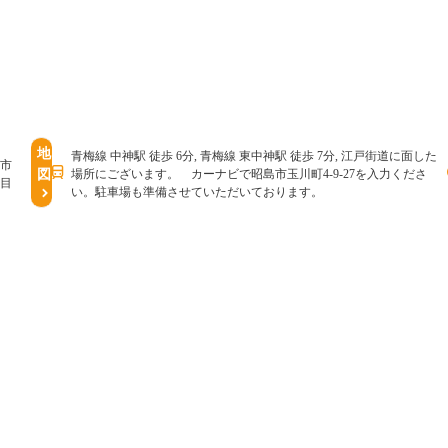
4
地
青梅線 中神駅 徒歩 6分, 青梅線 東中神駅 徒歩 7分, 江戸街道に面した
島市
図
場所にございます。 カーナビで昭島市玉川町4-9-27を入力くださ
丁目
い。駐車場も準備させていただいております。