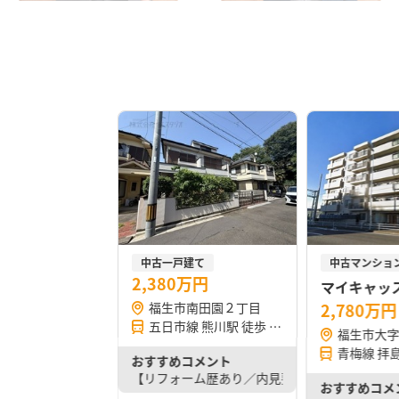
中古一戸建て
中古マンショ
2,380万円
マイキャッ
福生市南田園２丁目
2,780万円
五日市線 熊川駅 徒歩 10分
福生市大
青梅線 拝島
おすすめコメント
【リフォーム歴あり／内見要相談】 詳細はお気
おすすめコメ