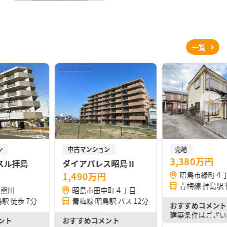
一覧
ン
中古マンション
売地
3,380万円
スル拝島
ダイアパレス昭島Ⅱ
1,490万円
昭島市緑町４
青梅線 拝島駅 
字熊川
昭島市田中町４丁目
駅 徒歩 7分
青梅線 昭島駅 バス 12分
おすすめコメント
軽にお問い合わせください！ リフォーム歴 ◆フローリ…
建築条件はござい
ント
おすすめコメント